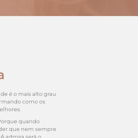
a
de é o mais alto grau
afirmando como os
elhores.
. Porque quando
ender que nem sempre
ê admira será o