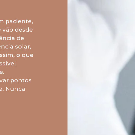
m paciente,
e vão desde
uência de
ncia solar,
assim, o que
sível
e.
rvar pontos
e. Nunca